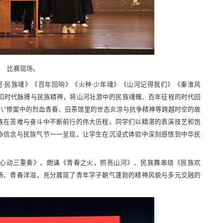
比赛现场。
山河·民族魂》《百年回响》《火种·少年魂》《山河记得我们》《秦淮风
紧扣时代脉搏与民族精神，将山河壮游中的民族魂魄、百年征程的时代回
八”惨案中的烈血青春、旧茶馆里的世态炎凉与抗争精神等跨越时空的故
族在苦难与奋斗中不断前行的伟大历程。同学们以精湛的表演技艺和饱
命信念与民族气节一一呈现，让学生在沉浸式体验中深刻感悟到中华民
心动三重奏》、朗诵《青春之火，照亮山河》、民族舞串烧《民族欢
扬、青春洋溢，充分展现了青年学子朝气蓬勃的精神风貌与多元交融的