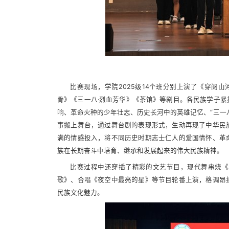
比赛现场，学院2025级14个班分别上演了《穿阅
骨》《三一八·烈血芳华》《茶馆》等剧目。各民族学子
响、革命火种的少年壮志、历史长河中的英雄记忆、“三一
事搬上舞台，通过舞台剧的表现形式，生动再现了中华民
满的情感投入，将不同历史时期志士仁人的爱国情怀、革
族在长期奋斗中培育、继承和发展起来的伟大民族精神。
比赛过程中还穿插了精彩的文艺节目，现代舞串烧《
歌》、合唱《夜空中最亮的星》等节目轮番上演，格调昂
民族文化魅力。