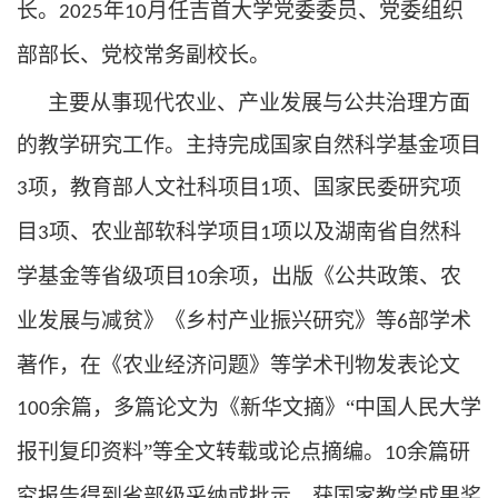
长。
年
月任吉首大学党委委员、党委组织
2025
10
部部长、党校常务副校长。
主要从事现代农业、产业发展与公共治理方面
的教学研究工作。主持完成国家自然科学基金项目
项，教育部人文社科项目
项、国家民委研究项
3
1
目
项、农业部软科学项目
项以及湖南省自然科
3
1
学基金等省级项目
余项，出版《公共政策、农
10
业发展与减贫》《乡村产业振兴研究》等
部学术
6
著作，在《农业经济问题》等学术刊物发表论文
余篇，多篇论文为《新华文摘》“中国人民大学
100
报刊复印资料”等全文转载或论点摘编。
余篇研
10
究报告得到省部级采纳或批示。获国家教学成果奖