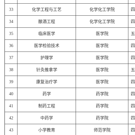
33
化学工程与工艺
化学化工学院
四
34
酿酒工程
化学化工学院
四
35
临床医学
医学院
五
36
医学检验技术
医学院
四
37
护理学
医学院
四
38
针灸推拿学
医学院
五
39
康复治疗学
医学院
四
40
药学
药学院
四
41
制药工程
药学院
四
42
中药学
药学院
四
43
小学教育
师范学院
四