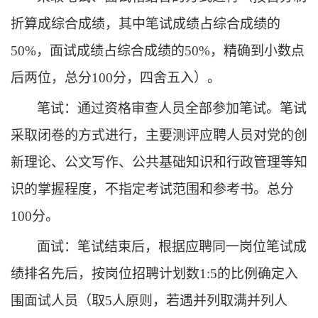
折算成综合成绩
，
其中笔试成绩占综合成绩的
5
0%
，
面试成绩占综合成绩的
5
0%
，
精确到小数点
后两位
，
总分
100分
，
四舍五入）
。
笔试
：
通过资格
审查
人员全部参加笔试
。
笔试
采取闭卷的方式
进行
，
主要测评应聘人员对党的创
新理论、公文写作、公共基础知识和行政管理
等知
识的
掌握程度
，
不指定考试范围和参考书
。
总分
100分。
面试
：
笔试结束后，
根据应聘同一岗位笔试成
绩
排名先后，
按岗位招聘计划数
1
:
5的比例确定入
围面试人员（取5人原则，若遇并列取满并列人