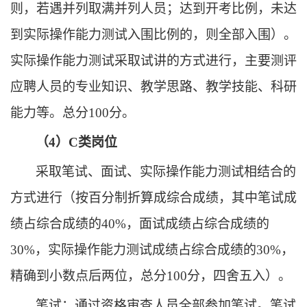
则，若遇并列取满并列人员；达到开考比例，未达
到
实际操作能力测试
入围比例的，则全部入围）
。
实际操作能力测试采取试讲的方式进行，
主要测
评
应聘人员的
专业知识、教学思路、教学技能
、
科研
能力等
。总分
100分。
（
4）C类岗位
采取笔试、
面试、实际操作能力测试
相结合的
方式进行
（
按百分制折算成综合成绩
，
其中笔试成
绩占综合成绩的
40
%
，
面试成绩占综合成绩的
30%
，
实际操作能力测试
成绩占综合成绩的
3
0%
，
精确到小数点后两位
，
总分
100分
，
四舍五入
）
。
笔试
：
通过资格
审查
人员
全部
参加笔试
。
笔试