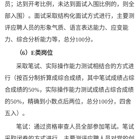
员；达到开考比例，未达到
面试
入围比例的，则全
部入围）
。
面试
采取结构化面试方式
进行
，
主要测
评应聘人员的形象气质、语言表达
能力
、应变能
力、综合分析能力
等
，
总分
100分。
（
6）E类岗位
采取笔试、
实际操作能力测试
相结合的方式进
行
（
按百分制折算成综合成绩
，
其中笔试成绩占综
合成绩的
5
0%
，
实际操作能力测试
成绩占综合成绩
的
5
0%
，
精确到小数点后两位
，
总分
100分
，
四舍
五入）
。
笔试
：
通过资格
审查
人员
全部
参加笔试
。
笔试
采取闭卷
的
方式
进行，
主要测
评
应聘人员对
党的创