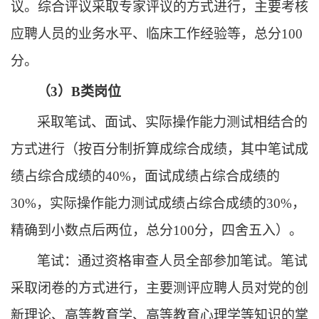
议。综合评议采取专家评议的方式进行，主要考核
应聘人员的业务水平、临床工作经验等，总分
100
分。
（
3）B类岗位
采取笔试、面试、
实际操作能力测试
相结合的
方式进行
（
按百分制折算成综合成绩
，
其中笔试成
绩占综合成绩的
40
%
，
面试成绩占综合成绩的
30%
，
实际操作能力测试
成绩占综合成绩的
3
0%
，
精确到小数点后两位
，
总分
100分
，
四舍五入
）
。
笔试
：
通过资格
审查
人员
全部
参加笔试
。
笔试
采取闭卷
的
方式
进行
，
主要测
评
应聘人员对党的创
新理论、高等教育学、高等教育心理学
等
知识
的
掌