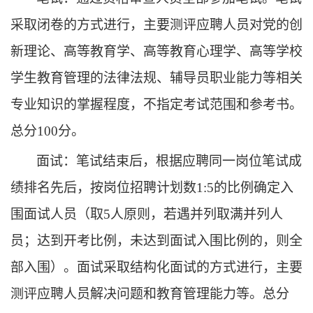
采取闭卷
的
方式
进行
，
主要测
评
应聘人员对党的创
新理论、高等教育学、高等教育心理学、高等学校
学生教育管理的法律法规、辅导员职业能力
等
相关
专业知识
的
掌握程度
，
不指定考试范围和参考书
。
总分
100分。
面试
：
笔试结束后，
根据应聘同一岗位笔试成
绩
排名先后，
按岗位招聘计划数
1
:
5的比例确定入
围面试人员（取5人原则，若遇并列取满并列人
员；达到开考比例，未达到
面试
入围比例的，则全
部入围）
。
面试
采取结构化面试
的
方式
进行
，
主要
测评应聘人员
解决问题和教育管理能力等
。
总分