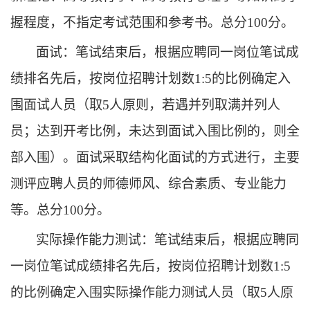
握程度
，
不指定考试范围和参考书
。
总分
100分。
面试
：
笔试结束后，
根据应聘同一岗位笔试成
绩
排名先后，
按岗位招聘计划数
1
:
5的比例确定入
围面试人员（取5人原则，若遇并列取满并列人
员；达到开考比例，未达到
面试
入围比例的，则全
部入围）
。
面试
采取结构化面试
的
方式
进行
，
主要
测评应聘人员的师德师风、综合素质、专业能力
等
。
总分
100分。
实际操作能力测试
：
笔试结束后，
根据应聘同
一岗位笔试成绩
排名先后，
按岗位招聘计划数
1
:
5
的比例确定入围
实际操作能力测试
人员（取
5人原