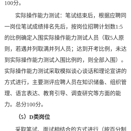
100分。
实际操作能力测试
：
笔试结束后，
根据应聘同
一岗位笔试成绩
排名先后，
按岗位招聘计划数
1
:
5
的比例确定入围
实际操作能力测试
人员（取
5人原
则，若遇并列取满并列人员；达到开考比例，未达
到
实际操作能力测试
入围比例的，则全部入围）
。
实际操作能力测试采取
模拟谈心谈话
和
理论宣讲
的
方式
进行，主要
测评应聘人员在知识储备、组织管
理、语言表达、教育引导、调查研究等方面的能
力
。
总分
100分。
（
5）D类
岗位
采取笔试、面试相结合的方式进行
（
按百分制