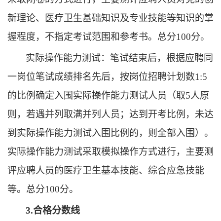
新理论、
医疗卫生基础知识及专业技能等
知识的
掌
握程度
，
不指定考试范围和参考书
。
总分
100分。
实际操作能力测试
：
笔试结束后，
根据应聘同
一岗位笔试成绩
排名先后，
按岗位招聘计划数
1
:
5
的比例确定入围
实际操作能力测试
人员（取
5人原
则，若遇并列取满并列人员；达到开考比例，未达
到
实际操作能力测试
入围比例的，则全部入围）
。
实际操作能力测试采取模拟操作方式进行，主要测
评
应聘人员的
医疗卫生基本技能、综合应急技能
等
。
总分
100分。
3.合格分数线