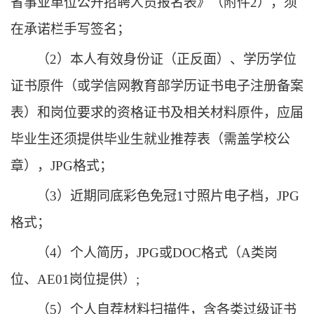
省事业单位公开招聘人员报名表》
（
附件
2
），
须
在承诺栏手写签名
；
（
2
）
本人有效身份证
（
正反面
）
、学历学位
证书原件（或学信网教育部学历证书电子注册备案
表）和岗位要求的资格证书及相关材料原件
，
应届
毕业生还须提供毕业生就业推荐表（需盖学校公
章）
，
JPG格式
；
（
3）近期同底彩色免冠1寸照片电子档，JPG
格式；
（
4）个人简历，JPG或DOC格式（A类岗
位、AE01岗位提供）;
（
5）个人自荐材料扫描件，含各类过级证书